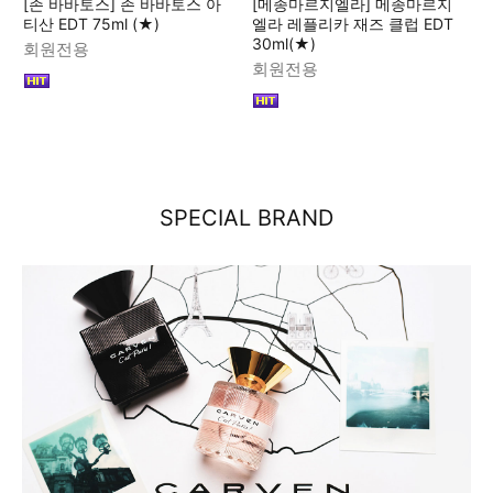
[존 바바토스] 존 바바토스 아
[메종마르지엘라] 메종마르지
티산 EDT 75ml (★)
엘라 레플리카 재즈 클럽 EDT
30ml(★)
회원전용
회원전용
SPECIAL BRAND