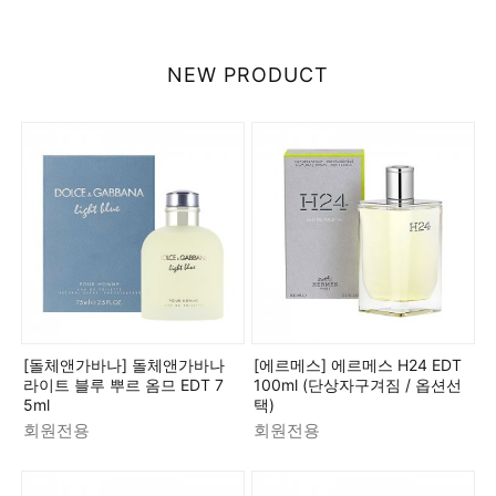
NEW PRODUCT
[돌체앤가바나] 돌체앤가바나
[에르메스] 에르메스 H24 EDT
라이트 블루 뿌르 옴므 EDT 7
100ml (단상자구겨짐 / 옵션선
5ml
택)
회원전용
회원전용