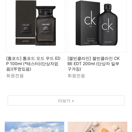
[톰포드] 톰포드 오드 우드 ED
[캘빈클라인] 캘빈클라인 CK
P 100ml (*테스터)(단상자없
BE EDT 200ml (단상자 일부
음)(뚜껑있음)
구겨짐)
회원전용
회원전용
더보기 +