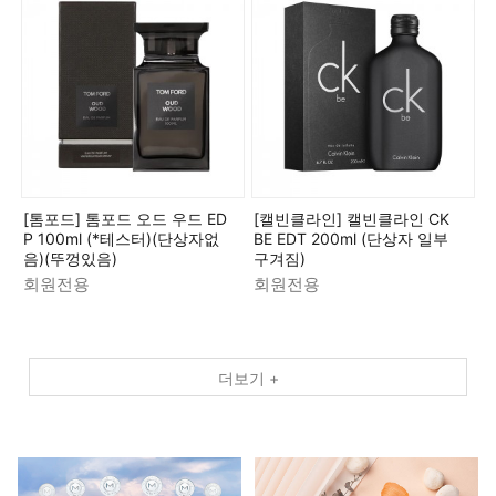
[톰포드] 톰포드 오드 우드 ED
[캘빈클라인] 캘빈클라인 CK
P 100ml (*테스터)(단상자없
BE EDT 200ml (단상자 일부
음)(뚜껑있음)
구겨짐)
회원전용
회원전용
더보기 +