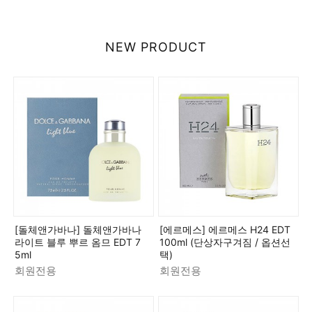
NEW PRODUCT
[돌체앤가바나] 돌체앤가바나
[에르메스] 에르메스 H24 EDT
라이트 블루 뿌르 옴므 EDT 7
100ml (단상자구겨짐 / 옵션선
5ml
택)
회원전용
회원전용