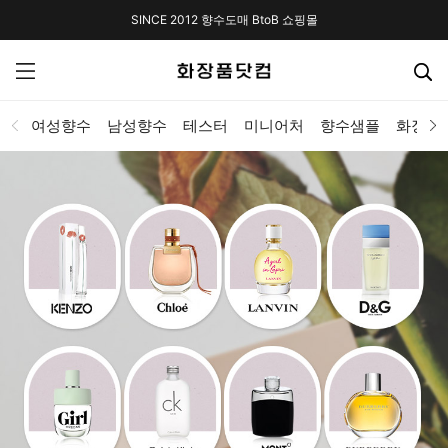
SINCE 2012 향수도매 BtoB 쇼핑몰
여성향수
남성향수
테스터
미니어처
향수샘플
화장품