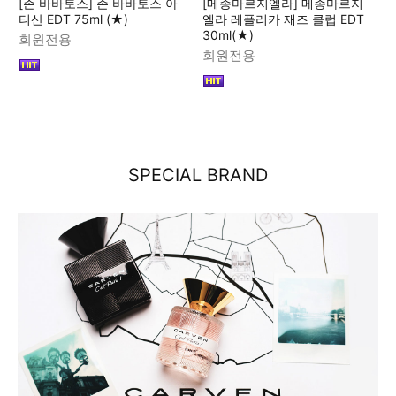
[존 바바토스] 존 바바토스 아
[메종마르지엘라] 메종마르지
티산 EDT 75ml (★)
엘라 레플리카 재즈 클럽 EDT
30ml(★)
회원전용
회원전용
SPECIAL BRAND