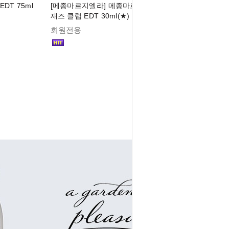
DT 75ml
[메종마르지엘라] 메종마르지엘라 레플리카
재즈 클럽 EDT 30ml(★)
회원전용