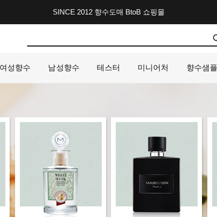
SINCE 2012 향수도매 BtoB 쇼핑몰
여성향수
남성향수
테스터
미니어처
향수샘