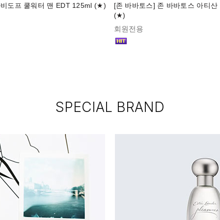
비도프 쿨워터 맨 EDT 125ml (★)
[존 바바토스] 존 바바토스 아티산 E
(★)
회원전용
SPECIAL BRAND