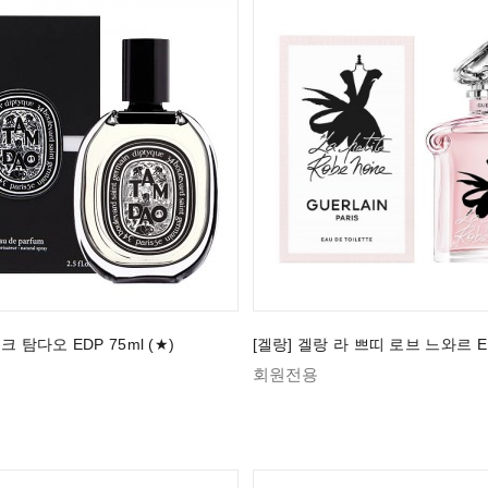
크 탐다오 EDP 75ml (★)
[겔랑] 겔랑 라 쁘띠 로브 느와르 ED
회원전용