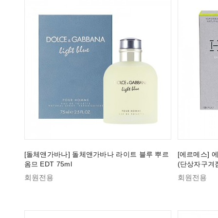
[돌체앤가바나] 돌체앤가바나 라이트 블루 뿌르
[에르메스] 에
옴므 EDT 75ml
(단상자구겨짐
회원전용
회원전용