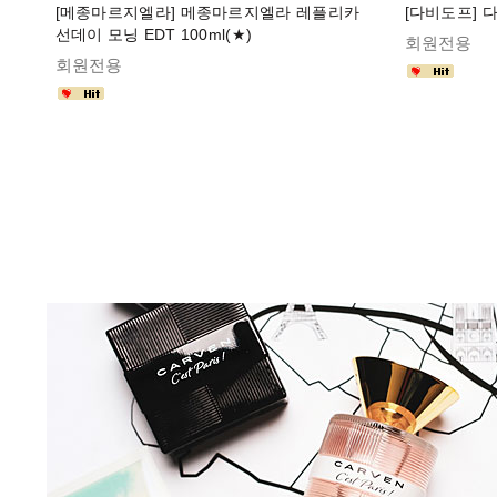
[메종마르지엘라] 메종마르지엘라 레플리카
[다비도프] 다
선데이 모닝 EDT 100ml(★)
회원전용
회원전용