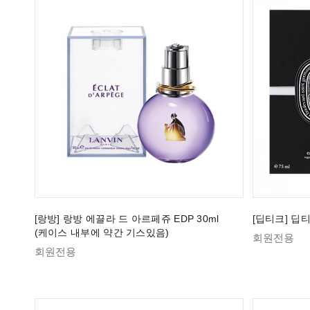
[랑방] 랑방 에끌라 드 아르페쥬 EDP 30ml
[딥티크] 딥티
(케이스 내부에 약간 기스있음)
회원전용
회원전용