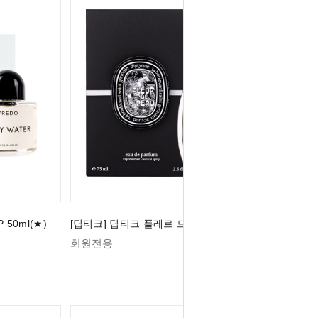
50ml(★)
[딥티크] 딥티크 플레르 드 뽀 EDP 75ml (★)
회원전용