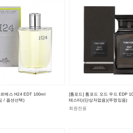
르메스 H24 EDT 100ml
[톰포드] 톰포드 오드 우드 EDP 100
 / 옵션선택)
테스터)(단상자없음)(뚜껑있음)
회원전용