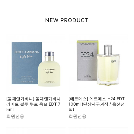
NEW PRODUCT
[돌체앤가바나] 돌체앤가바나
[에르메스] 에르메스 H24 EDT
라이트 블루 뿌르 옴므 EDT 7
100ml (단상자구겨짐 / 옵션선
5ml
택)
회원전용
회원전용