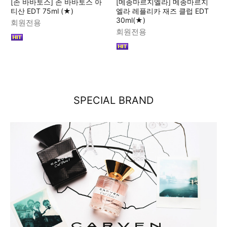
[존 바바토스] 존 바바토스 아
[메종마르지엘라] 메종마르지
티산 EDT 75ml (★)
엘라 레플리카 재즈 클럽 EDT
30ml(★)
회원전용
회원전용
SPECIAL BRAND