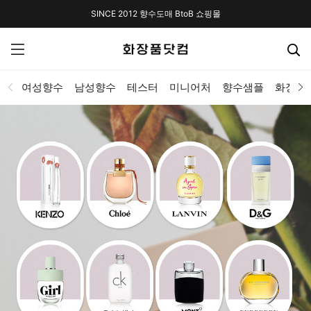
SINCE 2012 향수도매 BtoB 쇼핑몰
여성향수
남성향수
테스터
미니어처
향수샘플
화장품