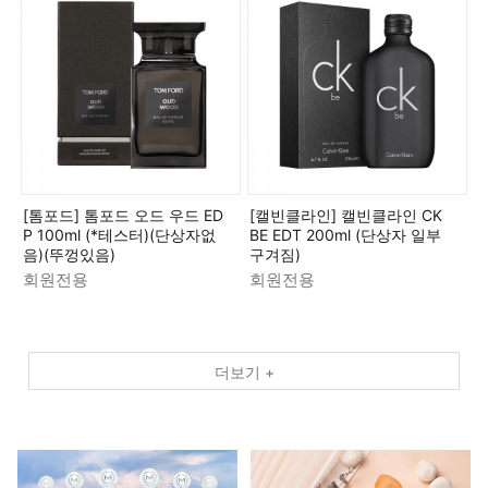
[톰포드] 톰포드 오드 우드 ED
[캘빈클라인] 캘빈클라인 CK
P 100ml (*테스터)(단상자없
BE EDT 200ml (단상자 일부
음)(뚜껑있음)
구겨짐)
회원전용
회원전용
더보기 +