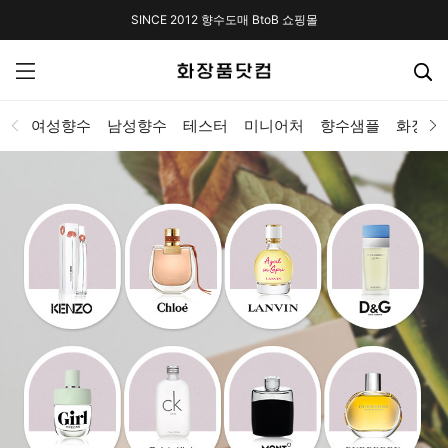
SINCE 2012 향수도매 BtoB 쇼핑몰
여성향수
남성향수
테스터
미니어처
향수샘플
화장품