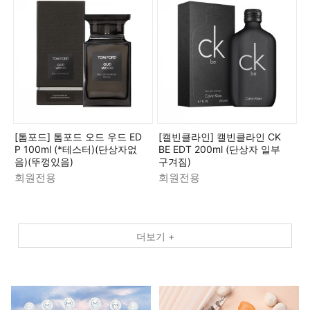
[톰포드] 톰포드 오드 우드 ED
[캘빈클라인] 캘빈클라인 CK
P 100ml (*테스터)(단상자없
BE EDT 200ml (단상자 일부
음)(뚜껑있음)
구겨짐)
회원전용
회원전용
더보기 +