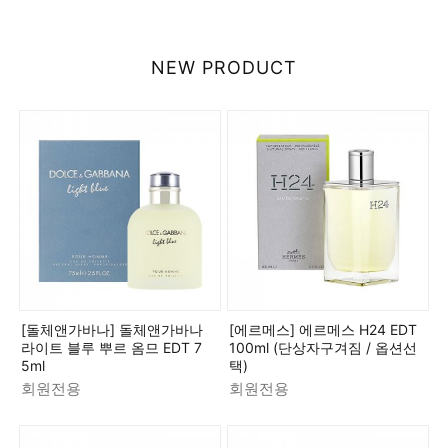
NEW PRODUCT
[돌체앤가바나] 돌체앤가바나
[에르메스] 에르메스 H24 EDT
라이트 블루 뿌르 옴므 EDT 7
100ml (단상자구겨짐 / 옵션선
5ml
택)
회원전용
회원전용