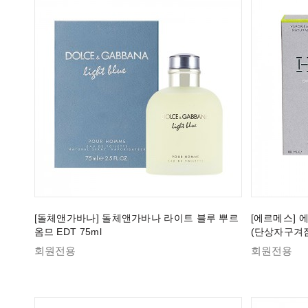
[돌체앤가바나] 돌체앤가바나 라이트 블루 뿌르
[에르메스] 에
옴므 EDT 75ml
(단상자구겨짐
회원전용
회원전용