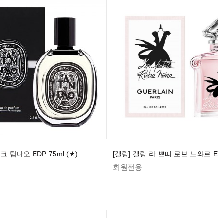
크 탐다오 EDP 75ml (★)
[겔랑] 겔랑 라 쁘띠 로브 느와르 ED
회원전용