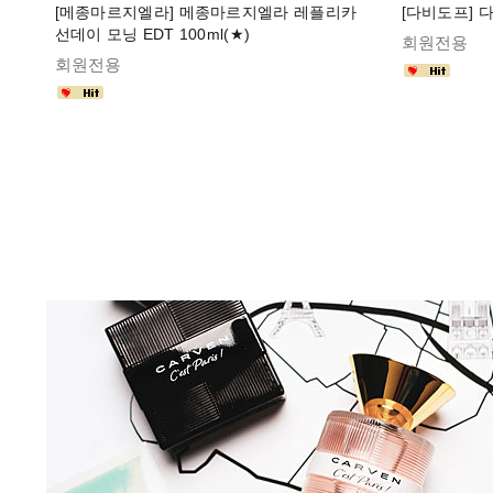
[메종마르지엘라] 메종마르지엘라 레플리카
[다비도프] 다
선데이 모닝 EDT 100ml(★)
회원전용
회원전용