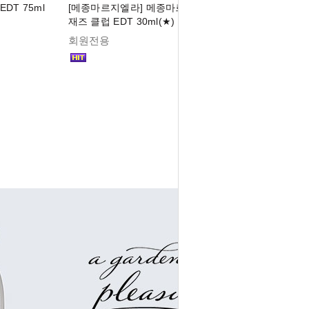
DT 75ml
[메종마르지엘라] 메종마르지엘라 레플리카
재즈 클럽 EDT 30ml(★)
회원전용