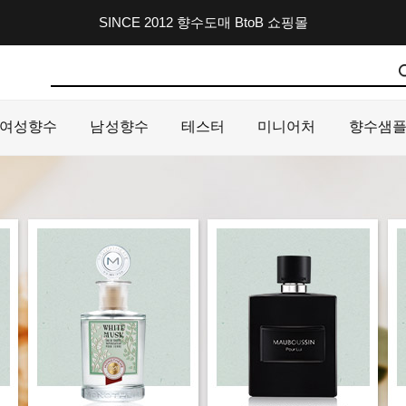
SINCE 2012 향수도매 BtoB 쇼핑몰
여성향수
남성향수
테스터
미니어처
향수샘