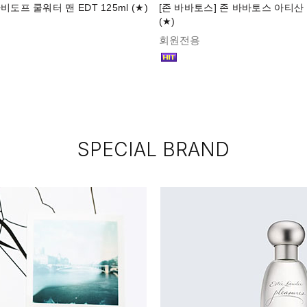
비도프 쿨워터 맨 EDT 125ml (★)
[존 바바토스] 존 바바토스 아티산 E
(★)
회원전용
SPECIAL BRAND