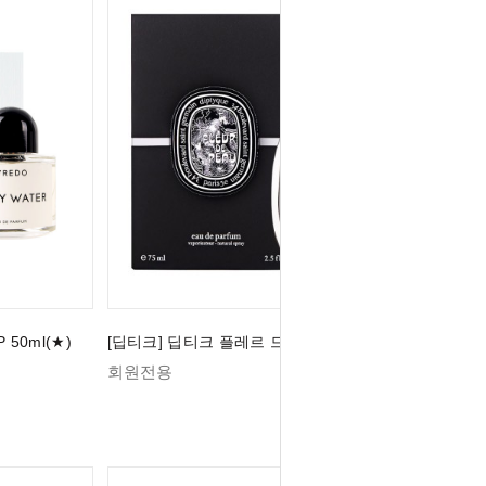
50ml(★)
[딥티크] 딥티크 플레르 드 뽀 EDP 75ml (★)
회원전용