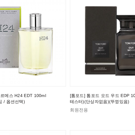
르메스 H24 EDT 100ml
[톰포드] 톰포드 오드 우드 EDP 100
 / 옵션선택)
테스터)(단상자없음)(뚜껑있음)
회원전용