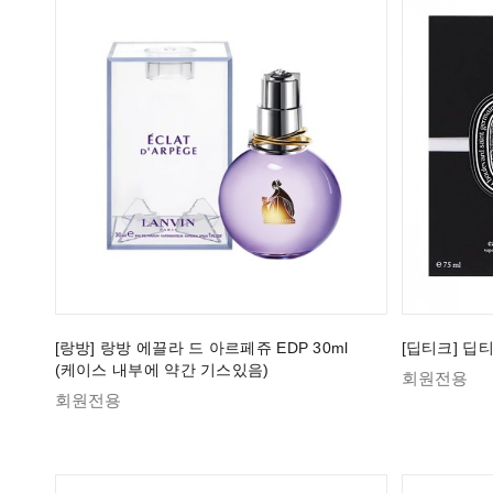
[랑방] 랑방 에끌라 드 아르페쥬 EDP 30ml
[딥티크] 딥티
(케이스 내부에 약간 기스있음)
회원전용
회원전용