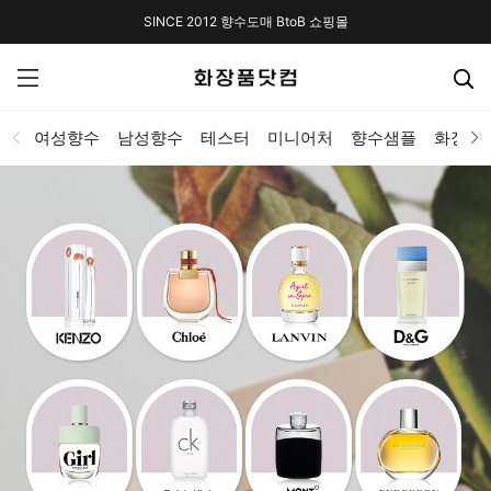
SINCE 2012 향수도매 BtoB 쇼핑몰
여성향수
남성향수
테스터
미니어처
향수샘플
화장품