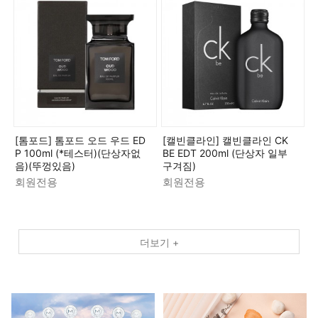
[톰포드] 톰포드 오드 우드 ED
[캘빈클라인] 캘빈클라인 CK
P 100ml (*테스터)(단상자없
BE EDT 200ml (단상자 일부
음)(뚜껑있음)
구겨짐)
회원전용
회원전용
더보기 +