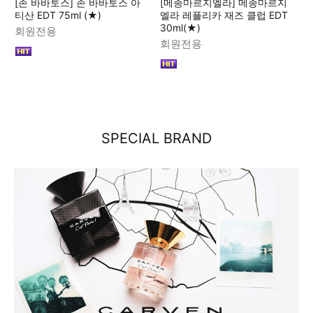
[존 바바토스] 존 바바토스 아
[메종마르지엘라] 메종마르지
티산 EDT 75ml (★)
엘라 레플리카 재즈 클럽 EDT
30ml(★)
회원전용
회원전용
SPECIAL BRAND