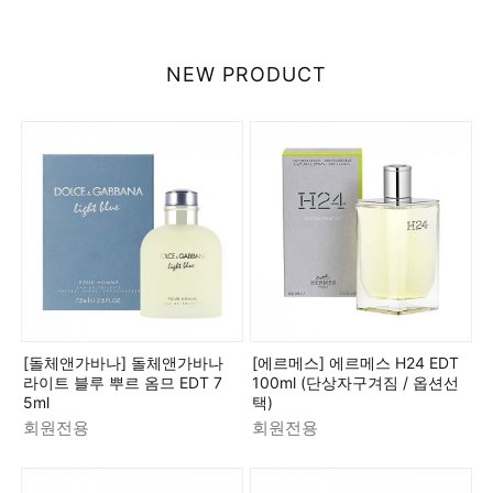
NEW PRODUCT
[돌체앤가바나] 돌체앤가바나
[에르메스] 에르메스 H24 EDT
라이트 블루 뿌르 옴므 EDT 7
100ml (단상자구겨짐 / 옵션선
5ml
택)
회원전용
회원전용