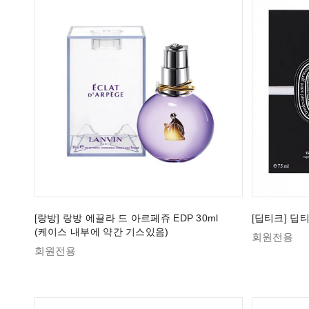
[랑방] 랑방 에끌라 드 아르페쥬 EDP 30ml
[딥티크] 딥티
(케이스 내부에 약간 기스있음)
회원전용
회원전용