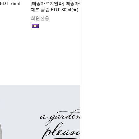
DT 75ml
[메종마르지엘라] 메종마르지엘라 레플리카
재즈 클럽 EDT 30ml(★)
회원전용