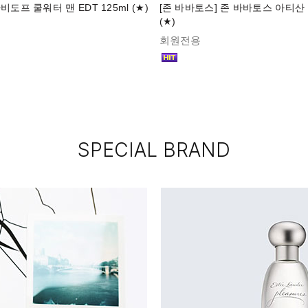
비도프 쿨워터 맨 EDT 125ml (★)
[존 바바토스] 존 바바토스 아티산 E
(★)
회원전용
SPECIAL BRAND