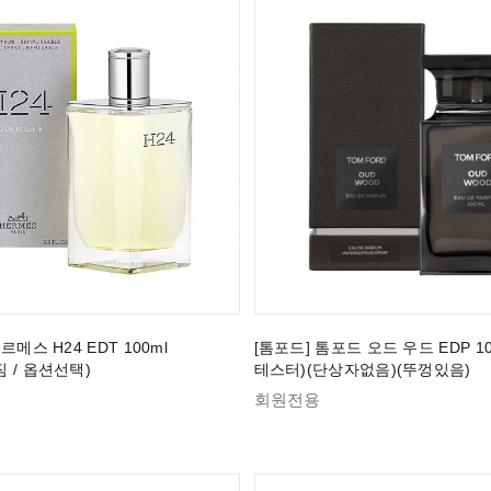
르메스 H24 EDT 100ml
[톰포드] 톰포드 오드 우드 EDP 100
 / 옵션선택)
테스터)(단상자없음)(뚜껑있음)
회원전용