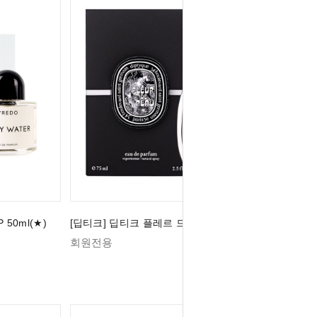
50ml(★)
[딥티크] 딥티크 플레르 드 뽀 EDP 75ml (★)
회원전용