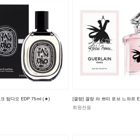
크 탐다오 EDP 75ml (★)
[겔랑] 겔랑 라 쁘띠 로브 느와르 ED
회원전용