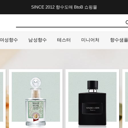
SINCE 2012 향수도매 BtoB 쇼핑몰
여성향수
남성향수
테스터
미니어처
향수샘