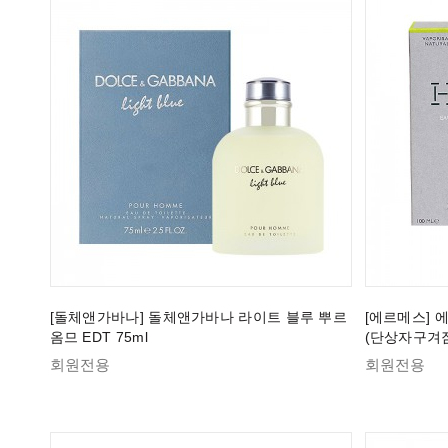
[돌체앤가바나] 돌체앤가바나 라이트 블루 뿌르
[에르메스] 에
옴므 EDT 75ml
(단상자구겨짐
회원전용
회원전용