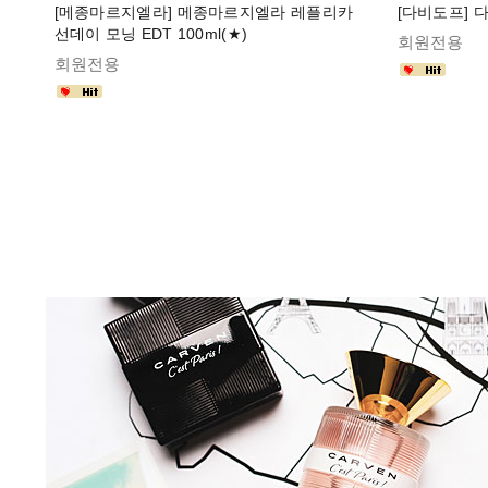
[메종마르지엘라] 메종마르지엘라 레플리카
[다비도프] 다
선데이 모닝 EDT 100ml(★)
회원전용
회원전용