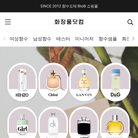
SINCE 2012 향수도매 BtoB 쇼핑몰
여성향수
남성향수
테스터
미니어처
향수샘플
화장품