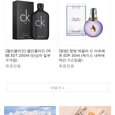
[캘빈클라인] 캘빈클라인 CK
[랑방] 랑방 에끌라 드 아르페
BE EDT 200ml (단상자 일부
쥬 EDP 30ml (케이스 내부에
구겨짐)
약간 기스있음)
회원전용
회원전용
더보기 +