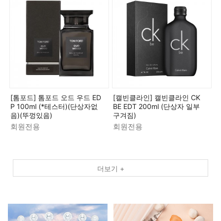
[톰포드] 톰포드 오드 우드 ED
[캘빈클라인] 캘빈클라인 CK
P 100ml (*테스터)(단상자없
BE EDT 200ml (단상자 일부
음)(뚜껑있음)
구겨짐)
회원전용
회원전용
더보기 +