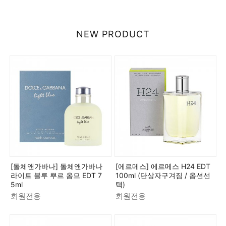
NEW PRODUCT
[돌체앤가바나] 돌체앤가바나
[에르메스] 에르메스 H24 EDT
라이트 블루 뿌르 옴므 EDT 7
100ml (단상자구겨짐 / 옵션선
5ml
택)
회원전용
회원전용