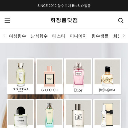
SINCE 2012 향수도매 BtoB 쇼핑몰
여성향수
남성향수
테스터
미니어처
향수샘플
화장품