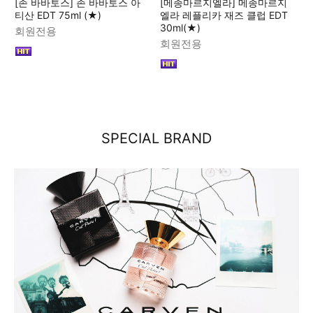
[존 바바토스] 존 바바토스 아
[메종마르지엘라] 메종마르지
티산 EDT 75ml (★)
엘라 레플리카 재즈 클럽 EDT
30ml(★)
회원전용
회원전용
SPECIAL BRAND