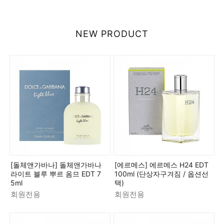
NEW PRODUCT
[돌체앤가바나] 돌체앤가바나
[에르메스] 에르메스 H24 EDT
라이트 블루 뿌르 옴므 EDT 7
100ml (단상자구겨짐 / 옵션선
5ml
택)
회원전용
회원전용