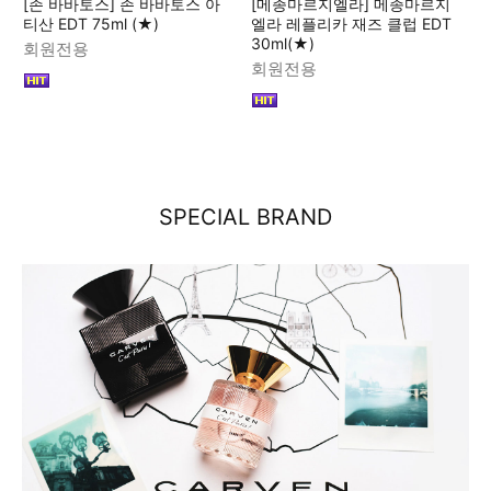
[존 바바토스] 존 바바토스 아
[메종마르지엘라] 메종마르지
티산 EDT 75ml (★)
엘라 레플리카 재즈 클럽 EDT
30ml(★)
회원전용
회원전용
SPECIAL BRAND