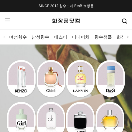
SINCE 2012 향수도매 BtoB 쇼핑몰
여성향수
남성향수
테스터
미니어처
향수샘플
화장품