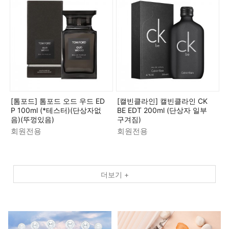
[톰포드] 톰포드 오드 우드 ED
[캘빈클라인] 캘빈클라인 CK
P 100ml (*테스터)(단상자없
BE EDT 200ml (단상자 일부
음)(뚜껑있음)
구겨짐)
회원전용
회원전용
더보기 +