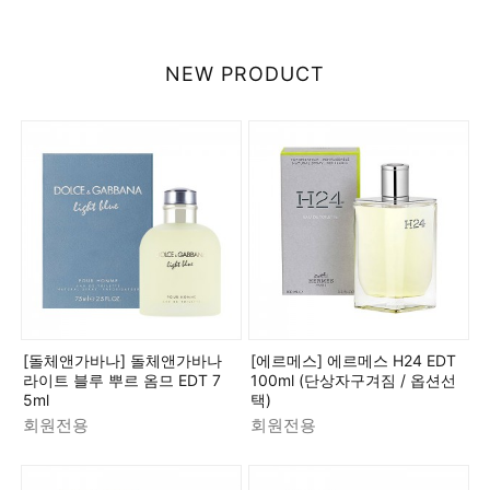
NEW PRODUCT
[돌체앤가바나] 돌체앤가바나
[에르메스] 에르메스 H24 EDT
라이트 블루 뿌르 옴므 EDT 7
100ml (단상자구겨짐 / 옵션선
5ml
택)
회원전용
회원전용