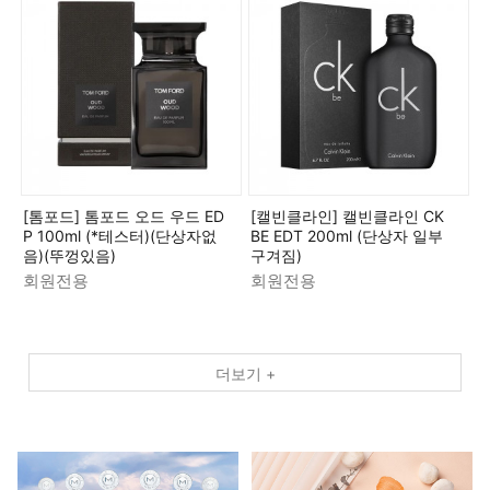
[톰포드] 톰포드 오드 우드 ED
[캘빈클라인] 캘빈클라인 CK
P 100ml (*테스터)(단상자없
BE EDT 200ml (단상자 일부
음)(뚜껑있음)
구겨짐)
회원전용
회원전용
더보기 +