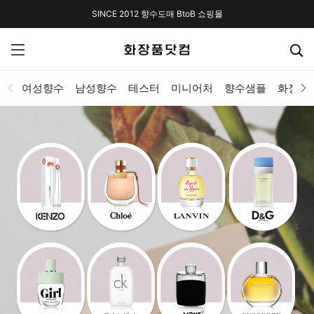
SINCE 2012 향수도매 BtoB 쇼핑몰
여성향수
남성향수
테스터
미니어처
향수샘플
화장품