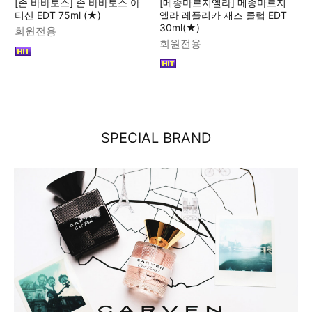
[존 바바토스] 존 바바토스 아
[메종마르지엘라] 메종마르지
티산 EDT 75ml (★)
엘라 레플리카 재즈 클럽 EDT
30ml(★)
회원전용
회원전용
SPECIAL BRAND