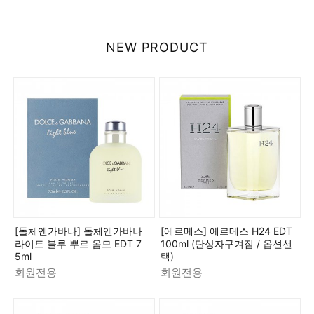
NEW PRODUCT
[돌체앤가바나] 돌체앤가바나
[에르메스] 에르메스 H24 EDT
라이트 블루 뿌르 옴므 EDT 7
100ml (단상자구겨짐 / 옵션선
5ml
택)
회원전용
회원전용