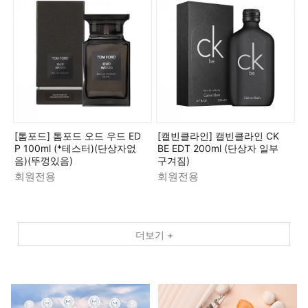
[톰포드] 톰포드 오드 우드 ED
[캘빈클라인] 캘빈클라인 CK
P 100ml (*테스터)(단상자없
BE EDT 200ml (단상자 일부
음)(뚜껑있음)
구겨짐)
회원전용
회원전용
더보기 +