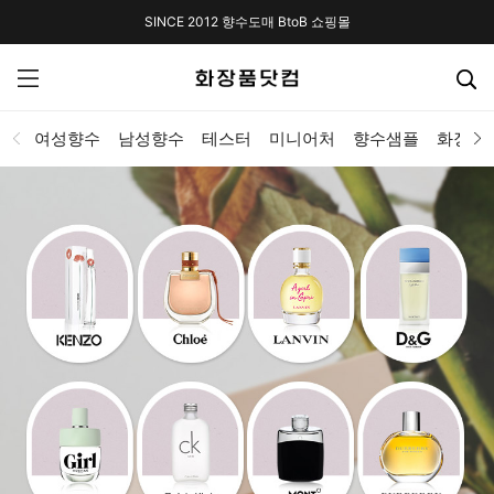
SINCE 2012 향수도매 BtoB 쇼핑몰
여성향수
남성향수
테스터
미니어처
향수샘플
화장품