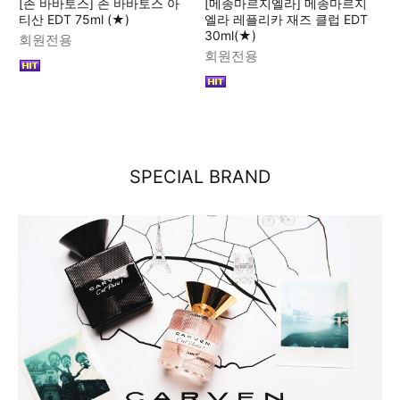
[존 바바토스] 존 바바토스 아
[메종마르지엘라] 메종마르지
티산 EDT 75ml (★)
엘라 레플리카 재즈 클럽 EDT
30ml(★)
회원전용
회원전용
SPECIAL BRAND