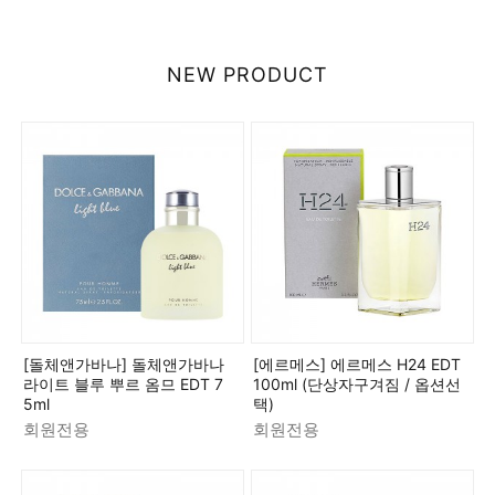
NEW PRODUCT
[돌체앤가바나] 돌체앤가바나
[에르메스] 에르메스 H24 EDT
라이트 블루 뿌르 옴므 EDT 7
100ml (단상자구겨짐 / 옵션선
5ml
택)
회원전용
회원전용