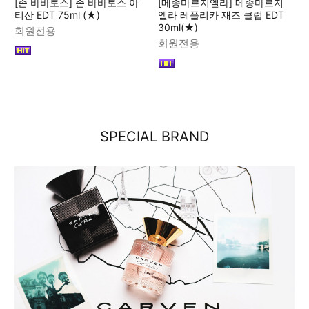
[존 바바토스] 존 바바토스 아
[메종마르지엘라] 메종마르지
티산 EDT 75ml (★)
엘라 레플리카 재즈 클럽 EDT
30ml(★)
회원전용
회원전용
SPECIAL BRAND