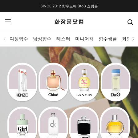
SINCE 2012 향수도매 BtoB 쇼핑몰
여성향수
남성향수
테스터
미니어처
향수샘플
화장품