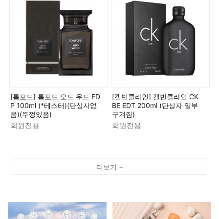
[톰포드] 톰포드 오드 우드 ED
[캘빈클라인] 캘빈클라인 CK
P 100ml (*테스터)(단상자없
BE EDT 200ml (단상자 일부
음)(뚜껑있음)
구겨짐)
회원전용
회원전용
더보기 +