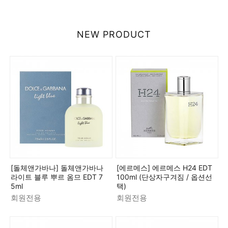
NEW PRODUCT
[돌체앤가바나] 돌체앤가바나
[에르메스] 에르메스 H24 EDT
라이트 블루 뿌르 옴므 EDT 7
100ml (단상자구겨짐 / 옵션선
5ml
택)
회원전용
회원전용