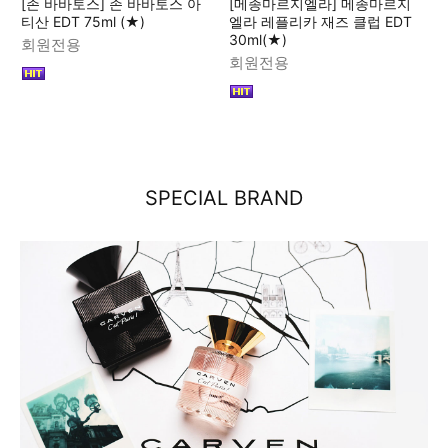
[존 바바토스] 존 바바토스 아
[메종마르지엘라] 메종마르지
티산 EDT 75ml (★)
엘라 레플리카 재즈 클럽 EDT
30ml(★)
회원전용
회원전용
SPECIAL BRAND