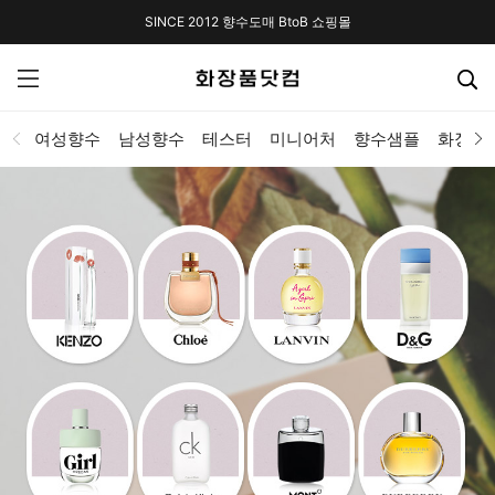
SINCE 2012 향수도매 BtoB 쇼핑몰
여성향수
남성향수
테스터
미니어처
향수샘플
화장품