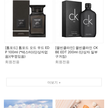
[톰포드] 톰포드 오드 우드 ED
[캘빈클라인] 캘빈클라인 CK
P 100ml (*테스터)(단상자없
BE EDT 200ml (단상자 일부
음)(뚜껑있음)
구겨짐)
회원전용
회원전용
더보기 +