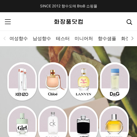
SINCE 2012 향수도매 BtoB 쇼핑몰
여성향수
남성향수
테스터
미니어처
향수샘플
화장품