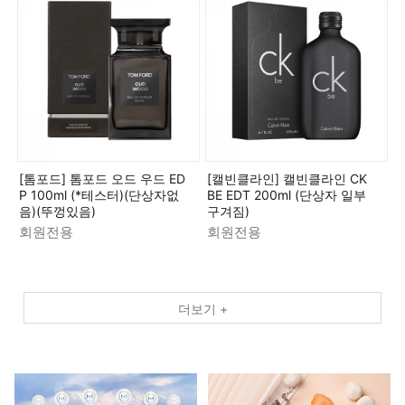
[톰포드] 톰포드 오드 우드 ED
[캘빈클라인] 캘빈클라인 CK
P 100ml (*테스터)(단상자없
BE EDT 200ml (단상자 일부
음)(뚜껑있음)
구겨짐)
회원전용
회원전용
더보기 +