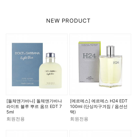
NEW PRODUCT
[돌체앤가바나] 돌체앤가바나
[에르메스] 에르메스 H24 EDT
라이트 블루 뿌르 옴므 EDT 7
100ml (단상자구겨짐 / 옵션선
5ml
택)
회원전용
회원전용