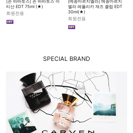
[존 바바토스] 존 바바토스 아
[메종마르지엘라] 메종마르지
티산 EDT 75ml (★)
엘라 레플리카 재즈 클럽 EDT
30ml(★)
회원전용
회원전용
SPECIAL BRAND