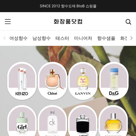
SINCE 2012 향수도매 BtoB 쇼핑몰
여성향수
남성향수
테스터
미니어처
향수샘플
화장품