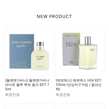
NEW PRODUCT
[돌체앤가바나] 돌체앤가바나
[에르메스] 에르메스 H24 EDT
라이트 블루 뿌르 옴므 EDT 7
100ml (단상자구겨짐 / 옵션선
5ml
택)
회원전용
회원전용