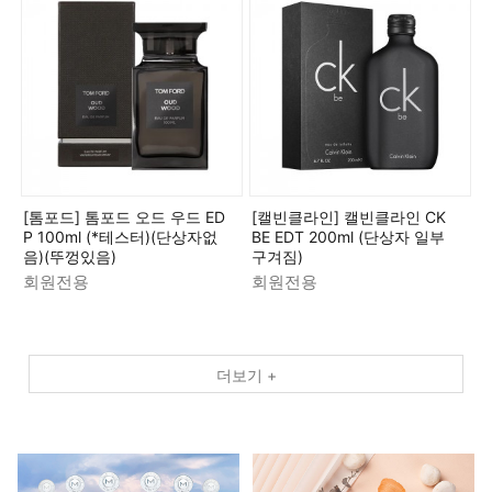
[톰포드] 톰포드 오드 우드 ED
[캘빈클라인] 캘빈클라인 CK
P 100ml (*테스터)(단상자없
BE EDT 200ml (단상자 일부
음)(뚜껑있음)
구겨짐)
회원전용
회원전용
더보기 +