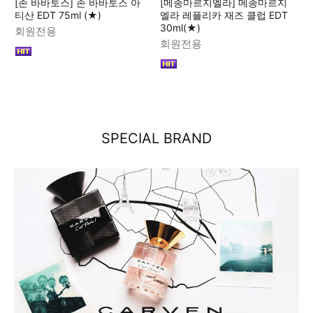
[존 바바토스] 존 바바토스 아
[메종마르지엘라] 메종마르지
티산 EDT 75ml (★)
엘라 레플리카 재즈 클럽 EDT
30ml(★)
회원전용
회원전용
SPECIAL BRAND