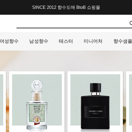
SINCE 2012 향수도매 BtoB 쇼핑몰
여성향수
남성향수
테스터
미니어처
향수샘