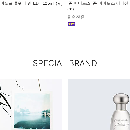
비도프 쿨워터 맨 EDT 125ml (★)
[존 바바토스] 존 바바토스 아티산 E
(★)
회원전용
SPECIAL BRAND