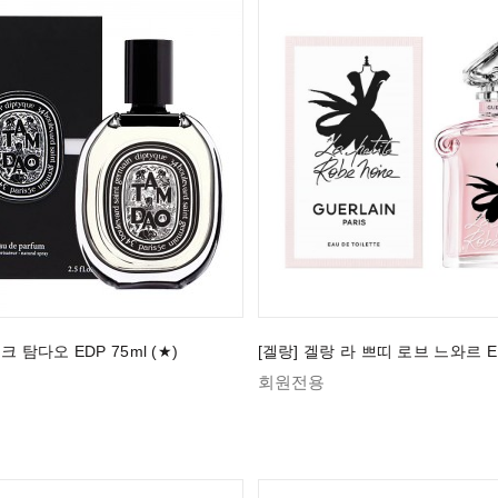
크 탐다오 EDP 75ml (★)
[겔랑] 겔랑 라 쁘띠 로브 느와르 ED
회원전용