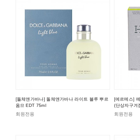
[돌체앤가바나] 돌체앤가바나 라이트 블루 뿌르
[에르메스] 에
옴므 EDT 75ml
(단상자구겨짐
회원전용
회원전용