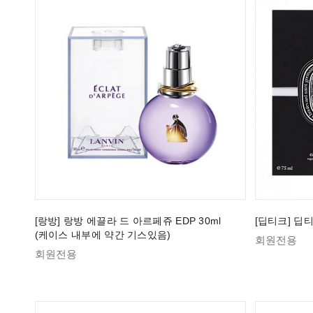
[랑방] 랑방 에끌라 드 아르페쥬 EDP 30ml
[딥티크] 딥티
(케이스 내부에 약간 기스있음)
회원전용
회원전용