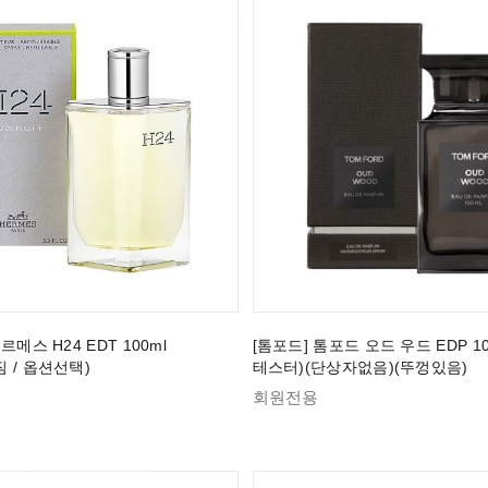
르메스 H24 EDT 100ml
[톰포드] 톰포드 오드 우드 EDP 100
 / 옵션선택)
테스터)(단상자없음)(뚜껑있음)
회원전용