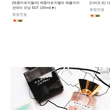
[메종마르지엘라] 메종마르지엘라 레플리카
[다비도프] 다
선데이 모닝 EDT 100ml(★)
회원전용
회원전용