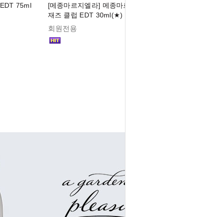
DT 75ml
[메종마르지엘라] 메종마르지엘라 레플리카
재즈 클럽 EDT 30ml(★)
회원전용