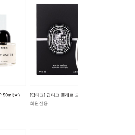
50ml(★)
[딥티크] 딥티크 플레르 드 뽀 EDP 75ml (★)
회원전용