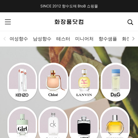
SINCE 2012 향수도매 BtoB 쇼핑몰
여성향수
남성향수
테스터
미니어처
향수샘플
화장품