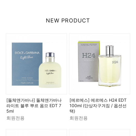
NEW PRODUCT
[돌체앤가바나] 돌체앤가바나
[에르메스] 에르메스 H24 EDT
라이트 블루 뿌르 옴므 EDT 7
100ml (단상자구겨짐 / 옵션선
5ml
택)
회원전용
회원전용