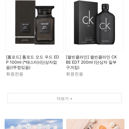
[톰포드] 톰포드 오드 우드 ED
[캘빈클라인] 캘빈클라인 CK
P 100ml (*테스터)(단상자없
BE EDT 200ml (단상자 일부
음)(뚜껑있음)
구겨짐)
회원전용
회원전용
더보기 +