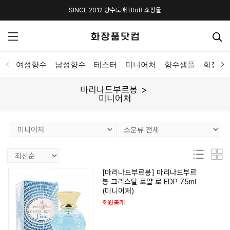
SINCE 2012 향수도매 BtoB 쇼핑몰
여성향수
남성향수
테스터
미니어처
향수샘플
화장품
마리나드부르봉
미니어처
[마리나드부르봉] 마리나드부르
봉 크리스탈 로얄 로 EDP 7.5ml
(미니어처)
회원공개