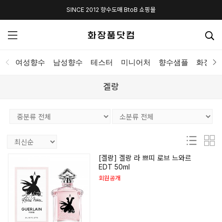
SINCE 2012 향수도매 BtoB 쇼핑몰
여성향수
남성향수
테스터
미니어처
향수샘플
화장품
겔랑
[겔랑] 겔랑 라 쁘띠 로브 느와르
EDT 50ml
회원공개