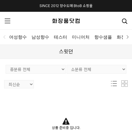
SINCE 2012 향수도매 BtoB 쇼핑몰
여성향수
남성향수
테스터
미니어처
향수샘플
화장품
스윗던
상품 준비중 입니다.