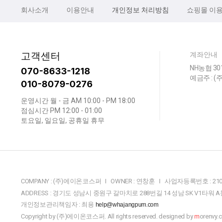
회사소개
이용안내
개인정보 처리방침
쇼핑몰 이
고객센터
계좌안내
NH농협 301
070-8633-1218
예금주 : 
010-8079-0276
운영시간 월 - 금 AM 10:00 - PM 18:00
점심시간 PM 12:00 - 01:00
토요일, 일요일, 공휴일 휴무
COMPANY : (주)에이온코스퍼 I OWNER : 연창훈 I 사업자등록번호 : 210-
ADDRESS : 경기도 성남시 중원구 갈마치로 288번길 14 성남 SK V1타워 A동 911호
개인정보관리책임자 : 최용
help@whajangpum.com
Copyright by (주)에이온코스퍼. All rights reserved. designed by
m
orenvy.