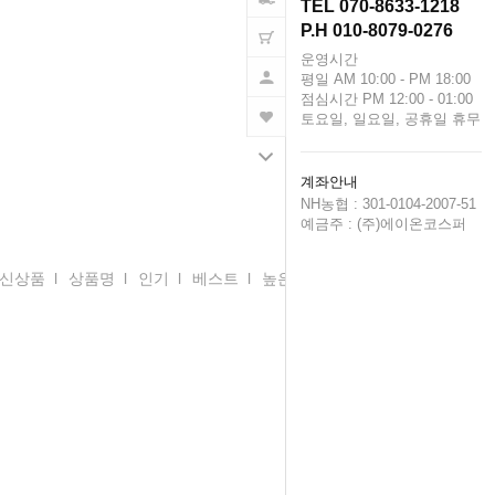
TEL 070-8633-1218
P.H 010-8079-0276
운영시간
평일 AM 10:00 - PM 18:00
점심시간 PM 12:00 - 01:00
토요일, 일요일, 공휴일 휴무
계좌안내
NH농협 : 301-0104-2007-51
예금주 : (주)에이온코스퍼
신상품
l
상품명
l
인기
l
베스트
l
높은 가격순
l
낮은 가격순