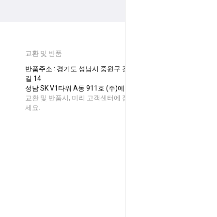
교환 및 반품
반품주소 : 경기도 성남시 중원구 갈마치로 288번
길 14
성남 SK V1타워 A동 911호 (주)에이온코스퍼
교환 및 반품시, 미리 고객센터에 접수후 보내주
세요.