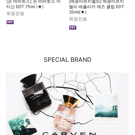
[존 바바토스] 존 바바토스 아
[메종마르지엘라] 메종마르지
티산 EDT 75ml (★)
엘라 레플리카 재즈 클럽 EDT
30ml(★)
회원전용
회원전용
SPECIAL BRAND