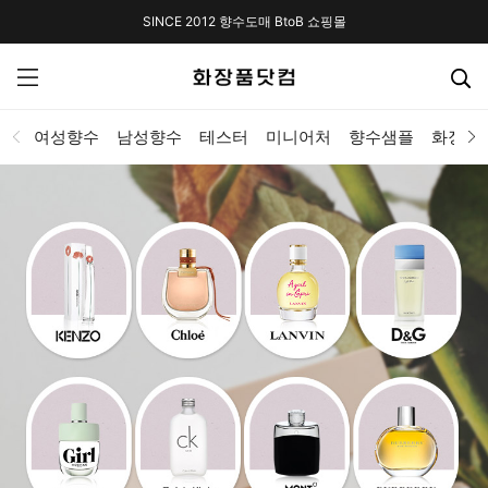
SINCE 2012 향수도매 BtoB 쇼핑몰
여성향수
남성향수
테스터
미니어처
향수샘플
화장품