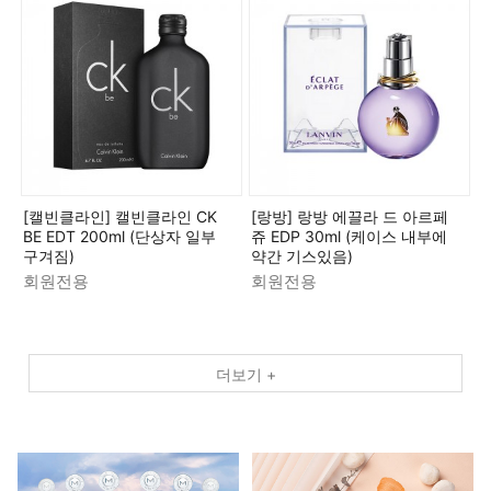
[캘빈클라인] 캘빈클라인 CK
[랑방] 랑방 에끌라 드 아르페
BE EDT 200ml (단상자 일부
쥬 EDP 30ml (케이스 내부에
구겨짐)
약간 기스있음)
회원전용
회원전용
더보기 +