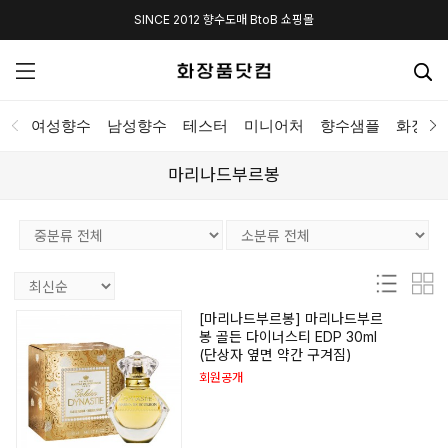
SINCE 2012 향수도매 BtoB 쇼핑몰
여성향수
남성향수
테스터
미니어처
향수샘플
화장품
마리나드부르봉
[마리나드부르봉] 마리나드부르
봉 골든 다이너스티 EDP 30ml
(단상자 옆면 약간 구겨짐)
회원공개