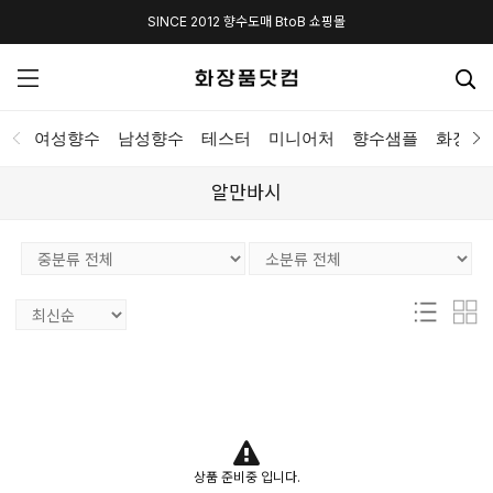
SINCE 2012 향수도매 BtoB 쇼핑몰
여성향수
남성향수
테스터
미니어처
향수샘플
화장품
알만바시
상품 준비중 입니다.