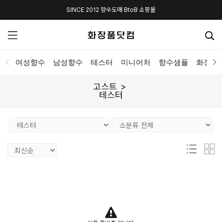
SINCE 2012 향수도매 BtoB 쇼핑몰
여성향수
남성향수
테스터
미니어처
향수샘플
화장품
고스트
테스터